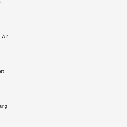
u
 Wir
rt
dung