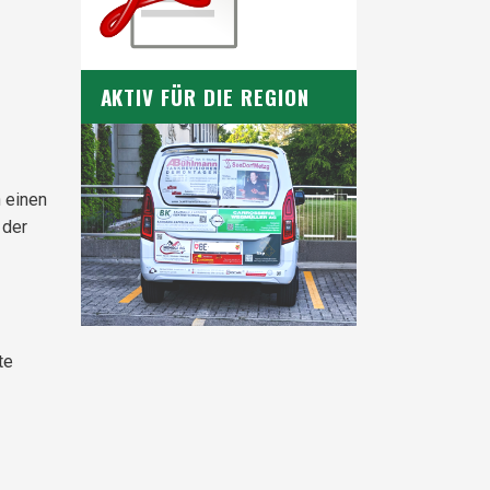
AKTIV FÜR DIE REGION
 einen
 der
te